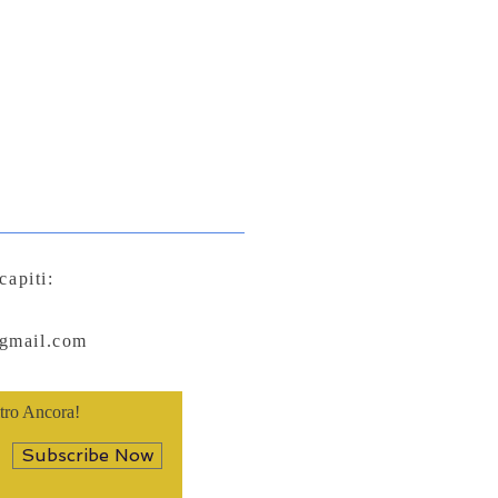
capiti:
@gmail.com
ltro Ancora!
Subscribe Now